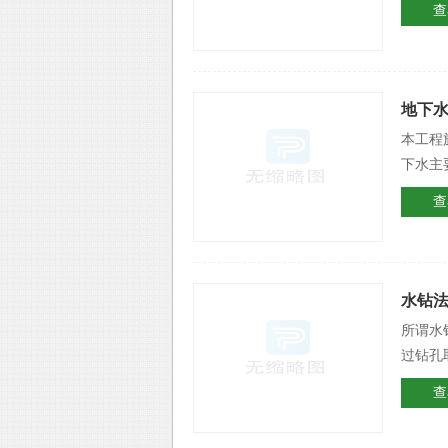
查
地下
本工程
下水主
查
水钻
所谓水
过钻孔
查