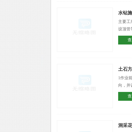
水钻
主要工
设顶管
查
土石
1作业
向，并
查
洞采