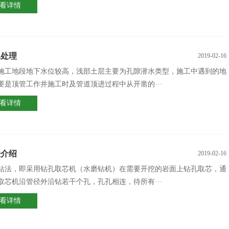
看详情
水处理
2019-02-16
施工地段地下水位较高，浅部土层主要为孔隙潜水类型，施工中遇到的地
要是顶管工作井施工时及管道顶进过程中从开凿的···
看详情
法介绍
2019-02-16
钻法，即采用钻孔取芯机（水磨钻机）在需要开挖的岩面上钻孔取芯，通
取芯机沿管径外沿钻若干个孔，孔孔相连，待所有···
看详情