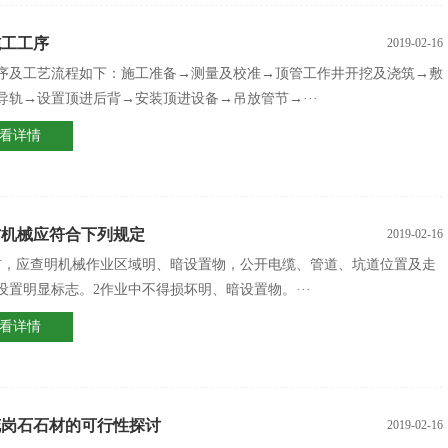
施工工序
2019-02-16
序及工艺流程如下：施工准备→测量及校准→顶管工作井开挖及浇筑→敷
导轨→设置顶进后背→安装顶进设备→吊放管节→···
看详情
方机械应符合下列规定
2019-02-16
前，应查明机械作业区域明、暗设置物，公开电缆、管道、坑道位置及走
设置明显标志。2作业中不得损坏明、暗设置物。···
看详情
花岗石石材的可行性探讨
2019-02-16