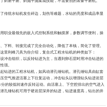
用了斜磨平磨、斜抛平抛集成技能，不需要别的装备平磨机。
理了传统水钻机发生碎边，划伤等难题，水钻的亮度和成品率显
采用职业最领先的嵌入式控制系统和触摸屏，参数调节便利，操
料、下料、转接完成了完全自动化，降低了本钱，简化了管理。
，这里利峰刀具为你介绍，复合式工程水钻机的种类如下：
增设冲击组织，以反转钻进为主，当遇到卵石层时用冲击钻进的
应性强。
一起钻进的工程水钻机，如风动潜孔锤钻机。潜孔锤钻具由缸套
高压空气推进活塞上下往复运动，冲击钻头以增强钻头钻进岩层
0转/分的较低转速作反转运动。由活塞上、下空腔排出的空气进入
动潜孔锤钻机可用于硬岩层深井的钻进，钻进速度高，钻出的井