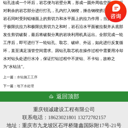
钻孔连成一个环后，岩芯便与岩壁分离，形成一圆外周临空面，然后
对剩余的岩芯部分进行打孔，孔内打入钢楔，捶击钢楔挤压岩石，使
岩石同时受到铅锤面上的剪切力和水平面上的拉力作用，当挤压力大
于极限抗拉力和极限抗剪切力之和时，岩石沿水平面被拉裂并从底部
发生剪切破裂，最后将破裂分离的岩块利用机具运出。全部完成一轮
工序后，即可进行下一轮钻孔、取芯、破碎、外运，如此进行反复循
环，直至满足顶管空间需求。因钻孔取芯机在操作过程中需要用冷却
水对钻头处进行水冷，保证打钻过程中不淤钻、不卡钻，故称之
为“水钻法”。
上一篇：
水钻施工工序
下一篇：
地下水处理
返回顶部
重庆锐诚建设工程有限公司
联系电话：18623021801 13272782157
地址：重庆市九龙坡区石坪桥隆鑫国际附17号-21号