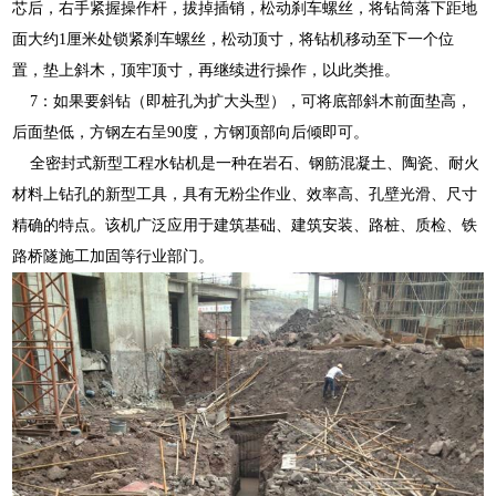
芯后，右手紧握操作杆，拔掉插销，松动刹车螺丝，将钻筒落下距地
面大约1厘米处锁紧刹车螺丝，松动顶寸，将钻机移动至下一个位
置，垫上斜木，顶牢顶寸，再继续进行操作，以此类推。
7：如果要斜钻（即桩孔为扩大头型），可将底部斜木前面垫高，
后面垫低，方钢左右呈90度，方钢顶部向后倾即可。
全密封式新型工程水钻机是一种在岩石、钢筋混凝土、陶瓷、耐火
材料上钻孔的新型工具，具有无粉尘作业、效率高、孔壁光滑、尺寸
精确的特点。该机广泛应用于建筑基础、建筑安装、路桩、质检、铁
路桥隧施工加固等行业部门。