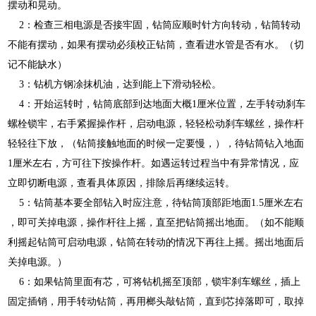
摆动和晃动。
2：检查三相电源是否接牢固，钻筒应顺时针方向转动，钻筒转动
不能有摆动，如果有摆动必须校正钻筒，查看进水管是否有水。（切
记不能缺水）
3：钻机方钢凃抹机油，达到能上下滑动轻松。
4：开始运转时，钻筒底部到达地面大概1厘米位置，左手转动刹车
螺栓锁牢，右手紧握操作杆，启动电源，轻轻松动刹车螺丝，操作杆
轻轻往下放，（钻筒接触地面的时候一定要慢，），待钻筒钻入地面
1厘米左右，方可往下按操作杆。如遇运转过程当中有异常情况，应
立即切断电源，查看具体原因，排除后再继续运转。
5：钻筒基本要全部钻入时应注意，待钻筒顶部距地面1.5厘米左右
，即可关掉电源，操作杆往上摇，直至把钻筒摇出地面。（如不能顺
利摇起钻筒可启动电源，钻筒在转动的情况下再往上摇。摇出地面后
关掉电源。）
6：如果钻筒里面有芯，可将钻机摇至顶部，锁牢刹车螺丝，插上
固定插销，用手转动钻筒，再用榔头敲钻筒，直到芯掉落即可，取掉